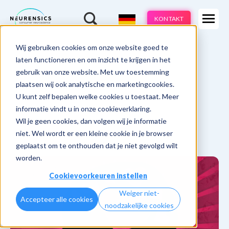
Expertisen
KONTAKT
Produkte
-
Wij gebruiken cookies om onze website goed te
Webinar
Do 13 aug | 10:00 - 11:00u
Branchen
laten functioneren en om inzicht te krijgen in het
gebruik van onze website. Met uw toestemming
Methoden
plaatsen wij ook analytische en marketingcookies.
U kunt zelf bepalen welke cookies u toestaat. Meer
Cases
informatie vindt u in onze cookieverklaring.
Wil je geen cookies, dan volgen wij je informatie
Learnings
niet. Wel wordt er een kleine cookie in je browser
geplaatst om te onthouden dat je niet gevolgd wilt
Über uns
worden.
Cookievoorkeuren instellen
Weiger niet-
Accepteer alle cookies
noodzakelijke cookies