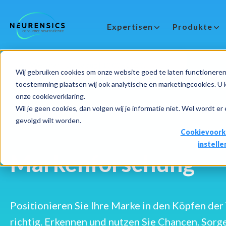
Expertisen
Produkte
-
Webinar
Do 13 aug | 10:00 - 11:00u
Wij gebruiken cookies om onze website goed te laten functioneren 
Home
Expertisen
Merkonderzoek
toestemming plaatsen wij ook analytische en marketingcookies. U ku
onze cookieverklaring.
Wil je geen cookies, dan volgen wij je informatie niet. Wel wordt er
gevolgd wilt worden.
Cookievoork
instelle
Markenforschung
Positionieren Sie Ihre Marke in den Köpfen de
richtig. Erkennen und nutzen Sie Chancen. Sorge