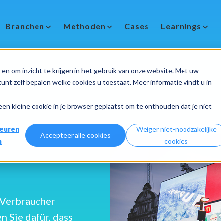
Branchen
Methoden
Cases
Learnings
en om inzicht te krijgen in het gebruik van onze website. Met uw
nt zelf bepalen welke cookies u toestaat. Meer informatie vindt u in
 een kleine cookie in je browser geplaatst om te onthouden dat je niet
euren
Weiger niet-noodzakelijke
Accepteer alle cookies
n
cookies
r Verbraucher
n Sie dafür, dass