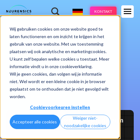
Expertisen
KONTAKT
Produkte
-
Wij gebruiken cookies om onze website goed te
Webinar
Do 13 aug | 10:00 - 11:00u
Branchen
laten functioneren en om inzicht te krijgen in het
gebruik van onze website. Met uw toestemming
Methoden
plaatsen wij ook analytische en marketingcookies.
U kunt zelf bepalen welke cookies u toestaat. Meer
Cases
informatie vindt u in onze cookieverklaring.
Wil je geen cookies, dan volgen wij je informatie
Learnings
niet. Wel wordt er een kleine cookie in je browser
geplaatst om te onthouden dat je niet gevolgd wilt
Über uns
worden.
Home
Techniken
RIAT
Cookievoorkeuren instellen
Weiger niet-
Messen der Assoziationen, die zum
Accepteer alle cookies
noodzakelijke cookies
Markenwachstum beitragen