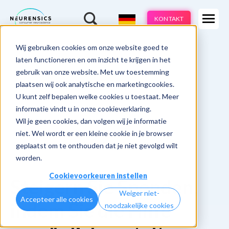
Expertisen
KONTAKT
Produkte
-
Wij gebruiken cookies om onze website goed te
Webinar
Do 13 aug | 10:00 - 11:00u
Branchen
laten functioneren en om inzicht te krijgen in het
gebruik van onze website. Met uw toestemming
Methoden
plaatsen wij ook analytische en marketingcookies.
U kunt zelf bepalen welke cookies u toestaat. Meer
Cases
informatie vindt u in onze cookieverklaring.
Wil je geen cookies, dan volgen wij je informatie
Learnings
niet. Wel wordt er een kleine cookie in je browser
geplaatst om te onthouden dat je niet gevolgd wilt
Über uns
worden.
Cookievoorkeuren instellen
Steigern Sie Spenden,
Weiger niet-
Accepteer alle cookies
indem Sie die Hilfe
noodzakelijke cookies