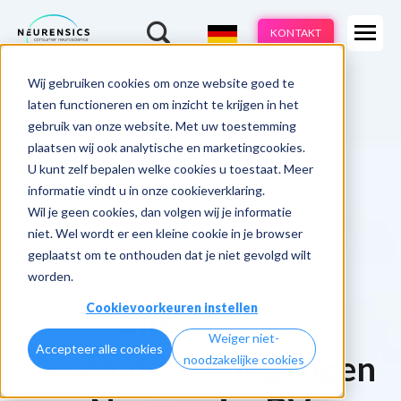
Expertisen
KONTAKT
Produkte
-
Wij gebruiken cookies om onze website goed te
Webinar
Do 13 aug | 10:00 - 11:00u
Branchen
laten functioneren en om inzicht te krijgen in het
gebruik van onze website. Met uw toestemming
Methoden
plaatsen wij ook analytische en marketingcookies.
U kunt zelf bepalen welke cookies u toestaat. Meer
Cases
informatie vindt u in onze cookieverklaring.
Wil je geen cookies, dan volgen wij je informatie
Learnings
niet. Wel wordt er een kleine cookie in je browser
geplaatst om te onthouden dat je niet gevolgd wilt
Über uns
worden.
Cookievoorkeuren instellen
Allgemeine
Weiger niet-
Accepteer alle cookies
Geschäftsbedingungen
noodzakelijke cookies