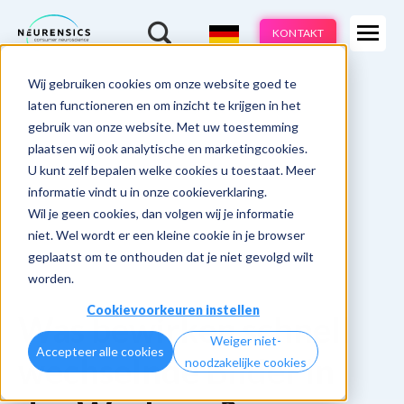
Expertisen
KONTAKT
Produkte
-
Wij gebruiken cookies om onze website goed te
Webinar
Do 13 aug | 10:00 - 11:00u
Branchen
laten functioneren en om inzicht te krijgen in het
gebruik van onze website. Met uw toestemming
Methoden
plaatsen wij ook analytische en marketingcookies.
U kunt zelf bepalen welke cookies u toestaat. Meer
Cases
informatie vindt u in onze cookieverklaring.
Wil je geen cookies, dan volgen wij je informatie
Learnings
niet. Wel wordt er een kleine cookie in je browser
geplaatst om te onthouden dat je niet gevolgd wilt
Über uns
worden.
Cookievoorkeuren instellen
Was bewirken schnell
Weiger niet-
Accepteer alle cookies
wechselnde Bilder in
noodzakelijke cookies