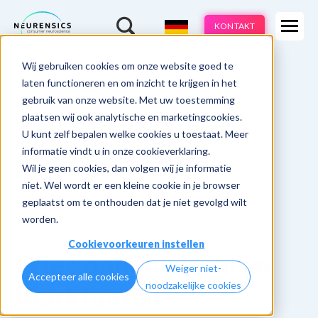
Expertisen
KONTAKT
Produkte
-
Wij gebruiken cookies om onze website goed te
Webinar
Do 13 aug | 10:00 - 11:00u
Branchen
laten functioneren en om inzicht te krijgen in het
gebruik van onze website. Met uw toestemming
Methoden
plaatsen wij ook analytische en marketingcookies.
U kunt zelf bepalen welke cookies u toestaat. Meer
Cases
informatie vindt u in onze cookieverklaring.
Wil je geen cookies, dan volgen wij je informatie
Learnings
niet. Wel wordt er een kleine cookie in je browser
geplaatst om te onthouden dat je niet gevolgd wilt
Home
Cases
Tele2 NeuroBranding
Über uns
worden.
Cookievoorkeuren instellen
Wie können Sie Ihren
Weiger niet-
Accepteer alle cookies
noodzakelijke cookies
Marktanteil