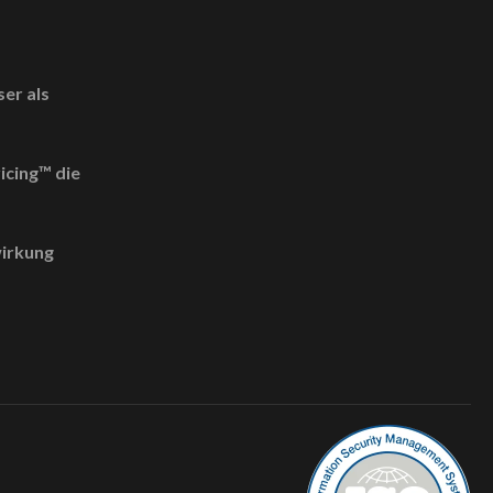
?
er als
icing™ die
irkung