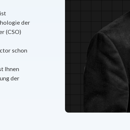
ist
chologie der
er (CSO)
ictor schon
t Ihnen
dung der