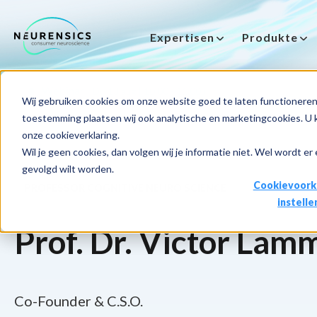
Expertisen
Produkte
-
Webinar
Do 13 aug | 10:00 - 11:00u
Wij gebruiken cookies om onze website goed te laten functioneren 
toestemming plaatsen wij ook analytische en marketingcookies. U ku
onze cookieverklaring.
Wil je geen cookies, dan volgen wij je informatie niet. Wel wordt er
gevolgd wilt worden.
Cookievoork
PROFESSOR COGNITIVE NEURO SCIENCE
instelle
Prof. Dr. Victor Lam
Co-Founder & C.S.O.