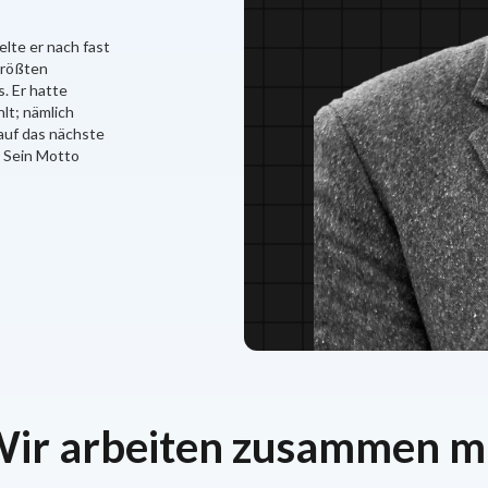
lte er nach fast
größten
. Er hatte
lt; nämlich
auf das nächste
. Sein Motto
ir arbeiten zusammen m