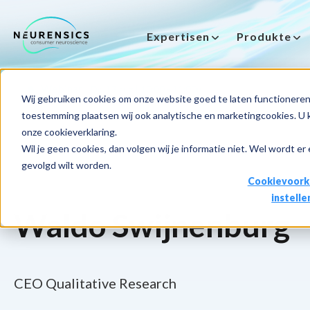
Expertisen
Produkte
-
Webinar
Do 13 aug | 10:00 - 11:00u
Wij gebruiken cookies om onze website goed te laten functioneren 
toestemming plaatsen wij ook analytische en marketingcookies. U ku
onze cookieverklaring.
Wil je geen cookies, dan volgen wij je informatie niet. Wel wordt er
gevolgd wilt worden.
Cookievoork
instelle
Waldo Swijnenburg
CEO Qualitative Research