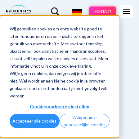
Expertisen
KONTAKT
Produkte
-
Wij gebruiken cookies om onze website goed te
Webinar
Do 13 aug | 10:00 - 11:00u
Branchen
laten functioneren en om inzicht te krijgen in het
gebruik van onze website. Met uw toestemming
Methoden
plaatsen wij ook analytische en marketingcookies.
U kunt zelf bepalen welke cookies u toestaat. Meer
Cases
informatie vindt u in onze cookieverklaring.
Wil je geen cookies, dan volgen wij je informatie
Learnings
niet. Wel wordt er een kleine cookie in je browser
geplaatst om te onthouden dat je niet gevolgd wilt
Home
Cases
Smint NeuroBranding
Über uns
worden.
Cookievoorkeuren instellen
Wie Smint weiter
Weiger niet-
Accepteer alle cookies
noodzakelijke cookies
wächst