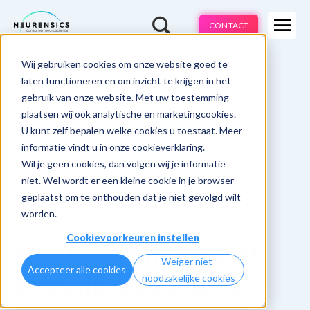
Expertises
CONTACT
Methodes
-
Wij gebruiken cookies om onze website goed te
Webinar
Do 13 aug | 10:00 - 11:00u
Branches
laten functioneren en om inzicht te krijgen in het
gebruik van onze website. Met uw toestemming
Cases
plaatsen wij ook analytische en marketingcookies.
U kunt zelf bepalen welke cookies u toestaat. Meer
Learnings
informatie vindt u in onze cookieverklaring.
Wil je geen cookies, dan volgen wij je informatie
Over ons
niet. Wel wordt er een kleine cookie in je browser
geplaatst om te onthouden dat je niet gevolgd wilt
worden.
Cookievoorkeuren instellen
Hoe kies je het meest
Weiger niet-
Accepteer alle cookies
effectieve redesign?
noodzakelijke cookies