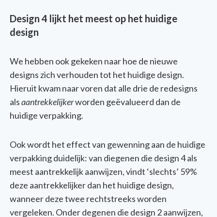
Design 4 lijkt het meest op het huidige
design
We hebben ook gekeken naar hoe de nieuwe
designs zich verhouden tot het huidige design.
Hieruit kwam naar voren dat alle
drie
de redesigns
als
aantrekkelijker
worden geëvalueerd
dan de
huidige
verpakking
.
Ook
wordt
het effect van
gewenning
aan
de
huidige
verpakking
duidelijk
: van
diegenen
die design 4
als
meest
aantrekkelijk
aanwijzen,
vindt
‘
slechts
’ 59%
deze
aantrekkelijker
dan het
huidige
design,
wanneer
deze
twee
rechtstreeks
worden
vergeleken
.
Onder
degenen
die design 2
aanwijzen
,