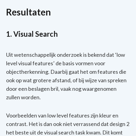
Resultaten
1. Visual Search
Uit
wetenschappelijk
onderzoek
is
bekend
dat
‘low
level visual features’ de basis
vormen
voor
objectherkenning
.
Daarbij
gaat
het om features die
ook
op wat
grotere
afstand
, of
bij
wijze
van
spreken
door
een
beslagen
bril
,
vaak
nog
waargenomen
zullen
worden
.
Voorbeelden
van low level features
zijn
kleur
en
contrast. Het is dan o
ok
niet
verrassend
dat
design 2
het beste uit de visual search task kwam. Dit komt