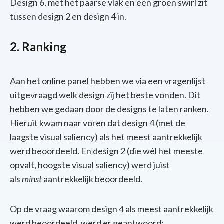
Design 6, met het
paarse
vlak
en
een
groen
swirl zit
tussen
design 2
en
design 4 in.
2. Ranking
Aan het online panel hebben we via een vragenlijst
uitgevraagd welk design zij het beste vonden. Dit
hebben we gedaan door de designs te laten ranken.
Hieruit kwam naar voren dat design 4
(met de
laagste visual saliency) als het meest aantrekkelijk
werd beoordeeld.
En design 2 (die wél het meeste
opvalt, hoogste visual saliency) werd juist
als
minst
aantrekkelijk beoordeeld.
Op de vraag waarom design 4 als meest aantrekkelijk
werd beoordeeld, werd er geantwoord: