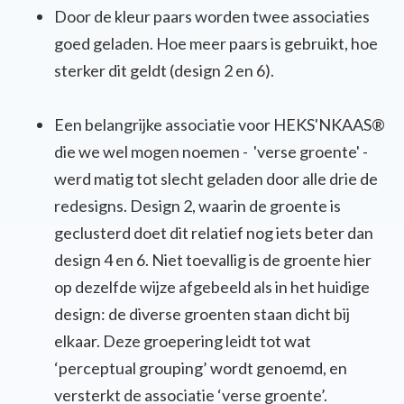
Door de kleur paars worden twee associaties
goed geladen. Hoe meer paars is gebruikt, hoe
sterker dit geldt (design 2 en 6).
Een belangrijke associatie voor HEKS'NKAAS®
die we wel mogen noemen - 'verse groente' -
werd
matig tot slecht geladen door alle drie de
redesigns. Design 2, waarin de groente is
geclusterd
doet dit relatief nog iets beter dan
design 4 en 6. Niet toevallig is de groente hier
op dezelfde wijze afgebeeld als in het huidige
design: de diverse groenten staan dicht bij
elkaar. Deze groepering leidt tot wat
‘
perceptual
grouping
’ wordt genoemd, en
versterkt de associatie ‘verse groente’.