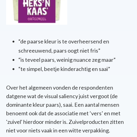
“d
e
paarse
kleur
is
te
overheersend
en
schreeuwend
,
paars
oogt
niet
fris
”
“i
s
teveel
paars
,
weinig
nuance
zeg
maar”
“
t
e
simpel
,
beetje
kinderachtig
en
saai
”
Over het algemeen vonden de respondenten
datgene wat de visual saliency juist vergoot
(de
dominante
kleur
paars
),
saai
.
Een
aantal
mensen
benoemt
ook
dat
de
associatie
met ‘
vers
’ en met
'zuivel'
hierdoor
minder is. Zuivelproducten zitten
niet voor niets vaak in een witte verpakking.