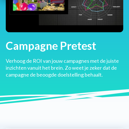
Campagne Pretest
Verhoog de ROI van jouw campagnes met de juiste
inzichten vanuit het brein. Zo weet je zeker dat de
campagne de beoogde doelstelling behaalt.