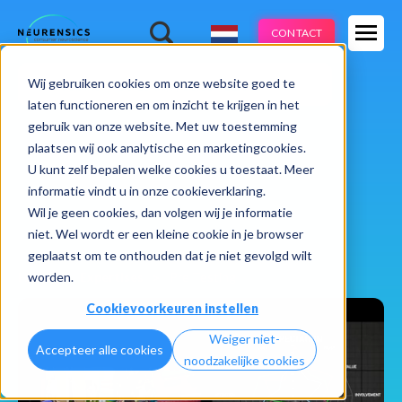
Expertises
CONTACT
Methodes
-
Wij gebruiken cookies om onze website goed te
Webinar
Do 13 aug | 10:00 - 11:00u
Branches
laten functioneren en om inzicht te krijgen in het
gebruik van onze website. Met uw toestemming
Cases
plaatsen wij ook analytische en marketingcookies.
U kunt zelf bepalen welke cookies u toestaat. Meer
Learnings
informatie vindt u in onze cookieverklaring.
Wil je geen cookies, dan volgen wij je informatie
Over ons
niet. Wel wordt er een kleine cookie in je browser
geplaatst om te onthouden dat je niet gevolgd wilt
worden.
Home
Expertises
Pre Testing
Cookievoorkeuren instellen
Weiger niet-
Accepteer alle cookies
noodzakelijke cookies