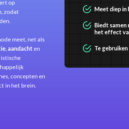
ert op
Meet diep in
, zodat
den.
Biedt samen 
het effect v
ode meet, net als
Te gebruiken 
ie, aandacht
en
listische
happelijk
nes, concepten en
t in het brein.