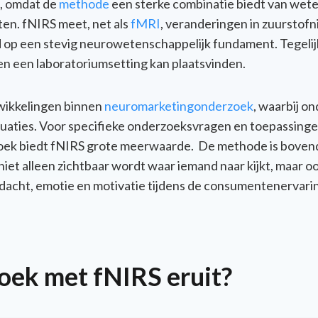
, omdat de
methode
een sterke combinatie biedt van wet
nten. fNIRS meet, net als
fMRI
, veranderingen in zuurstof
 op een stevig neurowetenschappelijk fundament. Tegelijk
n een laboratoriumsetting kan plaatsvinden.
wikkelingen binnen
neuromarketingonderzoek
, waarbij on
uaties. Voor specifieke onderzoeksvragen en toepassinge
oek biedt fNIRS grote meerwaarde.
De methode is bovend
niet alleen zichtbaar wordt waar iemand naar kijkt, maar 
dacht, emotie en motivatie tijdens de consumentenervari
oek met fNIRS eruit?