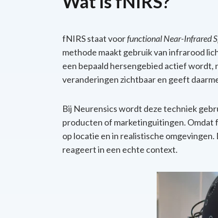
Wat is fNIRS?
fNIRS staat voor
functional Near-Infrared 
methode maakt gebruik van infrarood lic
een bepaald hersengebied actief wordt, 
veranderingen zichtbaar en geeft daarmee
Bij Neurensics wordt deze techniek gebru
producten of marketinguitingen. Omdat fN
op locatie en in realistische omgevingen.
reageert in een echte context.