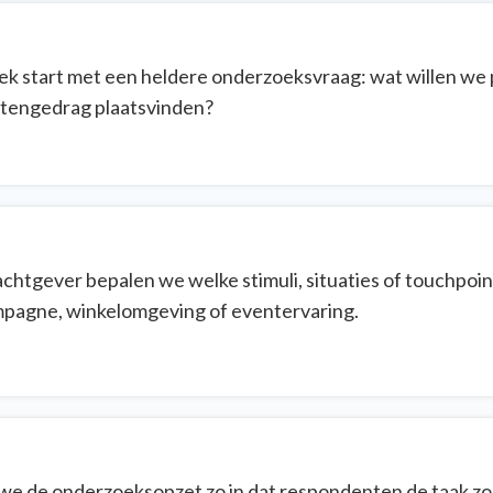
k start met een heldere onderzoeksvraag: wat willen we 
tengedrag plaatsvinden?
htgever bepalen we welke stimuli, situaties of touchpoi
mpagne, winkelomgeving of eventervaring.
we de onderzoeksopzet zo in dat respondenten de taak zo na