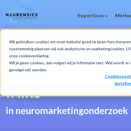
Expertises
Metho
-
Webinar
Do 13 aug | 10:00 - 11:00u
Wij gebruiken cookies om onze website goed te laten functioneren 
toestemming plaatsen wij ook analytische en marketingcookies. U ku
onze cookieverklaring.
Wil je geen cookies, dan volgen wij je informatie niet. Wel wordt er
gevolgd wilt worden.
Cookievoork
instelle
fNIRS
in neuromarketingonderzoek