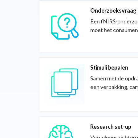
Onderzoeksvraag
Een fNIRS-onderzoe
moet het consumen
Stimuli bepalen
Samen met de opdrac
een verpakking, ca
Research set-up
Vervolgens richten 