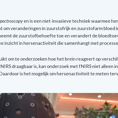
Spectroscopy
en is een niet-invasieve techniek waarmee he
ht om veranderingen in zuurstofrijk en zuurstofarm bloed
neemt de zuurstofbehoefte toe en verandert de bloedtoe
 inzicht in hersenactiviteit die samenhangt met processe
ikt om te onderzoeken hoe het brein reageert op verschill
IRS draagbaar is, kan onderzoek met fNIRS niet alleen in
 Daardoor is het mogelijk om hersenactiviteit te meten ter