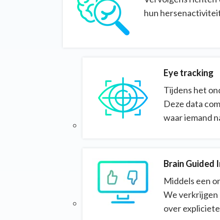
hun hersenactivite
Eye tracking
Tijdens het on
Deze data comb
waar iemand na
Brain Guided 
Middels een on
We verkrijgen 
over expliciet