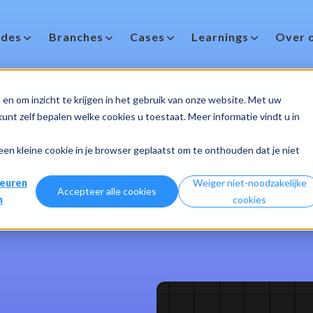
des
Branches
Cases
Learnings
Over 
en om inzicht te krijgen in het gebruik van onze website. Met uw
nt zelf bepalen welke cookies u toestaat. Meer informatie vindt u in
 een kleine cookie in je browser geplaatst om te onthouden dat je niet
euren
Weiger niet-noodzakelijke
Accepteer alle cookies
n
cookies