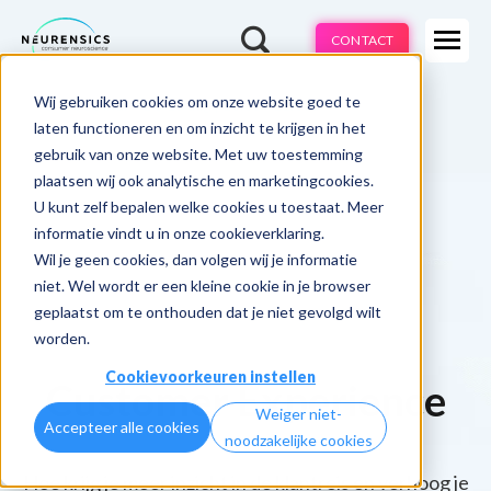
Expertises
CONTACT
Methodes
-
Wij gebruiken cookies om onze website goed te
Webinar
Do 13 aug | 10:00 - 11:00u
Branches
laten functioneren en om inzicht te krijgen in het
gebruik van onze website. Met uw toestemming
Cases
plaatsen wij ook analytische en marketingcookies.
U kunt zelf bepalen welke cookies u toestaat. Meer
Learnings
informatie vindt u in onze cookieverklaring.
Wil je geen cookies, dan volgen wij je informatie
Over ons
niet. Wel wordt er een kleine cookie in je browser
geplaatst om te onthouden dat je niet gevolgd wilt
worden.
Cookievoorkeuren instellen
Customer Experience
Weiger niet-
Accepteer alle cookies
noodzakelijke cookies
Hoe krijg je meer inzicht in de klantreis en verhoog je