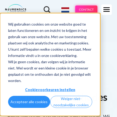
Expertises
CONTACT
Methodes
-
Wij gebruiken cookies om onze website goed te
Webinar
Do 13 aug | 10:00 - 11:00u
Branches
laten functioneren en om inzicht te krijgen in het
gebruik van onze website. Met uw toestemming
Cases
plaatsen wij ook analytische en marketingcookies.
U kunt zelf bepalen welke cookies u toestaat. Meer
Learnings
informatie vindt u in onze cookieverklaring.
Wil je geen cookies, dan volgen wij je informatie
Over ons
niet. Wel wordt er een kleine cookie in je browser
geplaatst om te onthouden dat je niet gevolgd wilt
Home
Methodes
worden.
Cookievoorkeuren instellen
Onderzoeksmethodes
Weiger niet-
Accepteer alle cookies
noodzakelijke cookies
Bekijk hieronder al onze onderzoeksmethodes. Wij