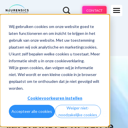
Expertises
CONTACT
Methodes
-
Wij gebruiken cookies om onze website goed te
Webinar
Do 13 aug | 10:00 - 11:00u
Branches
laten functioneren en om inzicht te krijgen in het
gebruik van onze website. Met uw toestemming
Cases
plaatsen wij ook analytische en marketingcookies.
U kunt zelf bepalen welke cookies u toestaat. Meer
Learnings
informatie vindt u in onze cookieverklaring.
Wil je geen cookies, dan volgen wij je informatie
Over ons
niet. Wel wordt er een kleine cookie in je browser
geplaatst om te onthouden dat je niet gevolgd wilt
worden.
Cookievoorkeuren instellen
Weiger niet-
Hoe garandeer je de
Accepteer alle cookies
noodzakelijke cookies
verkoopkracht van je