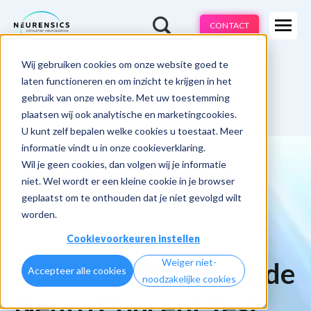
Expertises
CONTACT
Methodes
-
Wij gebruiken cookies om onze website goed te
Webinar
Do 13 aug | 10:00 - 11:00u
Branches
laten functioneren en om inzicht te krijgen in het
gebruik van onze website. Met uw toestemming
Cases
plaatsen wij ook analytische en marketingcookies.
U kunt zelf bepalen welke cookies u toestaat. Meer
Learnings
informatie vindt u in onze cookieverklaring.
Wil je geen cookies, dan volgen wij je informatie
Over ons
niet. Wel wordt er een kleine cookie in je browser
geplaatst om te onthouden dat je niet gevolgd wilt
worden.
Cookievoorkeuren instellen
Weiger niet-
Unieke inzichten uit de
Accepteer alle cookies
noodzakelijke cookies
Neuro Concept Test