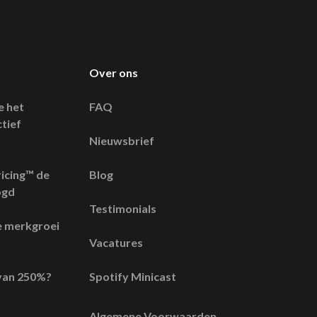
Over ons
e het
FAQ
tief
Nieuwsbrief
icing™ de
Blog
ogd
Testimonials
e merkgroei
Vacatures
l van 250%?
Spotify Minicast
Algemene Voorwaarden