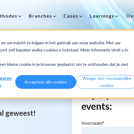
thodes
Branches
Cases
Learnings
Ov
en om inzicht te krijgen in het gebruik van onze website. Met uw
nt zelf bepalen welke cookies u toestaat. Meer informatie vindt u in
 een kleine cookie in je browser geplaatst om te onthouden dat je niet
euren
Weiger niet-noodzakelijke
Accepteer alle cookies
n
cookies
Blijf op de 
events:
 al geweest!
Voornaam
*