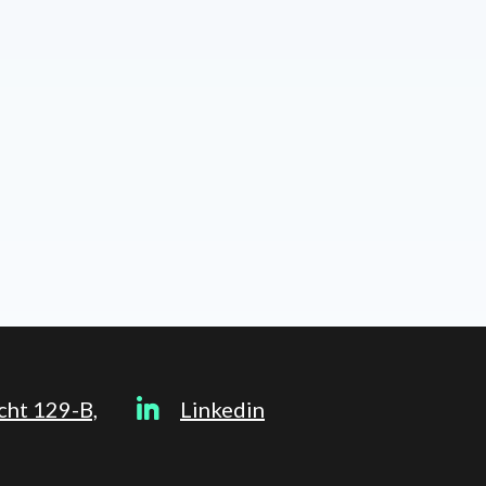
cht 129-B,
Linkedin