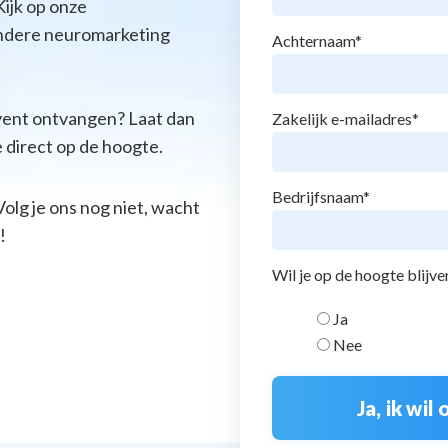
Kijk op onze
ndere neuromarketing
Achternaam
*
event ontvangen? Laat dan
Zakelijk e-mailadres
*
e direct op de hoogte.
Bedrijfsnaam
*
Volg je ons nog niet, wacht
!
Wil je op de hoogte blijv
Ja
Nee