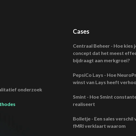
Cases
Centraal Beheer - Hoe kies j
concept dat het meest effec
bijdraagt aan merkgroei?
PepsiCo Lays - Hoe NeuroPr
winst van Lays heeft verho
litatief onderzoek
Smint - Hoe Smint constant
ethodes
realiseert
Bolletje - Een sales verschi
fMRI verklaart waarom