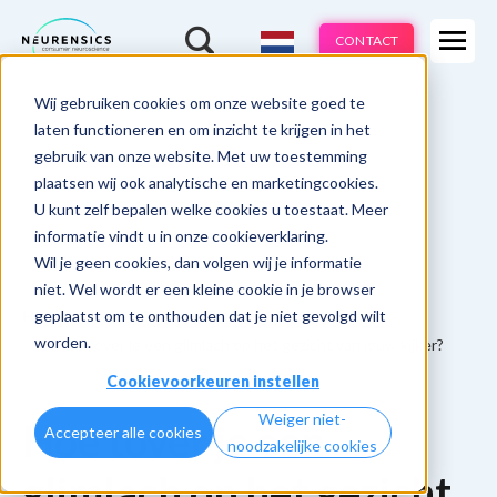
Expertises
CONTACT
Methodes
-
Wij gebruiken cookies om onze website goed te
Webinar
Do 13 aug | 10:00 - 11:00u
Branches
laten functioneren en om inzicht te krijgen in het
gebruik van onze website. Met uw toestemming
Cases
plaatsen wij ook analytische en marketingcookies.
U kunt zelf bepalen welke cookies u toestaat. Meer
Learnings
informatie vindt u in onze cookieverklaring.
Wil je geen cookies, dan volgen wij je informatie
Over ons
niet. Wel wordt er een kleine cookie in je browser
geplaatst om te onthouden dat je niet gevolgd wilt
Home
Ad & Concept Testing Learnings
worden.
11. Hoe tover je een glimlach op het gezicht van jouw kijker?
Cookievoorkeuren instellen
Weiger niet-
Hoe tover je een
Accepteer alle cookies
noodzakelijke cookies
glimlach op het gezicht