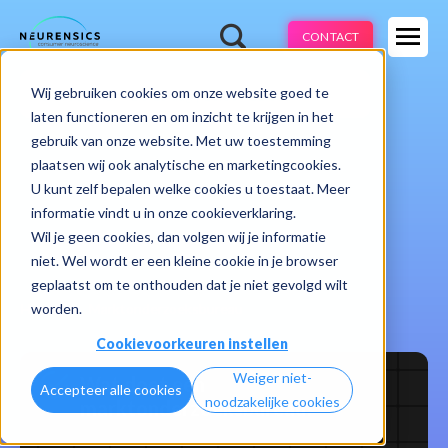
Expertises
CONTACT
Methodes
-
Wij gebruiken cookies om onze website goed te
Webinar
Do 13 aug | 10:00 - 11:00u
Branches
laten functioneren en om inzicht te krijgen in het
gebruik van onze website. Met uw toestemming
Cases
plaatsen wij ook analytische en marketingcookies.
U kunt zelf bepalen welke cookies u toestaat. Meer
Learnings
informatie vindt u in onze cookieverklaring.
Wil je geen cookies, dan volgen wij je informatie
Over ons
niet. Wel wordt er een kleine cookie in je browser
geplaatst om te onthouden dat je niet gevolgd wilt
worden.
Home
Marktonderzoeksbureau
Cookievoorkeuren instellen
Weiger niet-
Wat doet een
Accepteer alle cookies
noodzakelijke cookies
marktonderzoeksbureau?