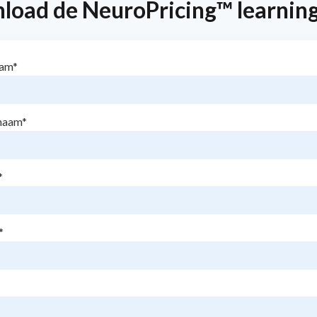
load de NeuroPricing™ learnin
aam
*
naam
*
*
*