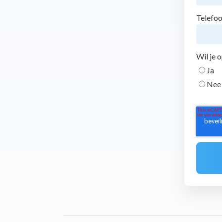
Telefo
Wil je 
Ja
Nee