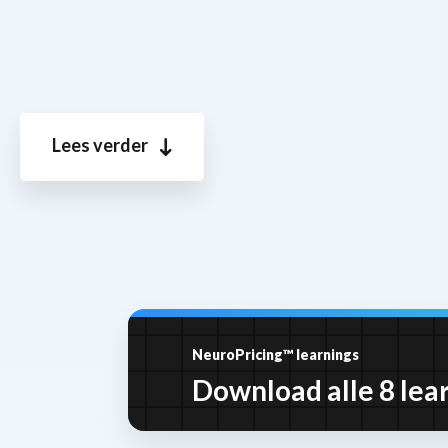
Lees verder
NeuroPricing™ learnings
Download alle 8 lear