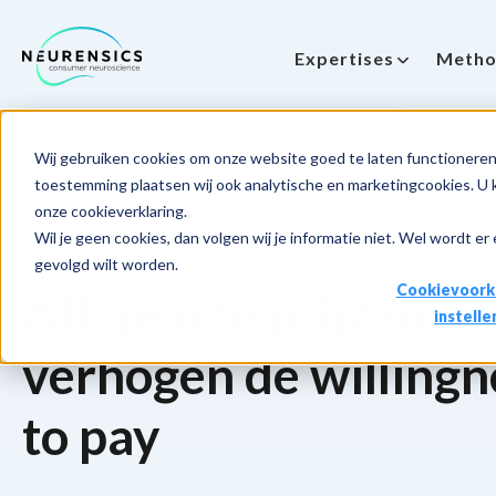
Expertises
Metho
-
Webinar
Do 13 aug | 10:00 - 11:00u
Wij gebruiken cookies om onze website goed te laten functioneren 
Home
NeuroPricing™ Learnings
Pricing™ 3. Aflopende prij
toestemming plaatsen wij ook analytische en marketingcookies. U ku
onze cookieverklaring.
Wil je geen cookies, dan volgen wij je informatie niet. Wel wordt er
gevolgd wilt worden.
Cookievoork
Aflopende prijzen
instelle
verhogen de willingn
to pay