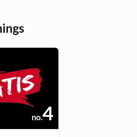
nings
4
no.