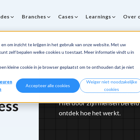
des
Branches
Cases
Learnings
Over 
en om inzicht te krijgen in het gebruik van onze website. Met uw
zen verhogen de willingness to pay
nt zelf bepalen welke cookies u toestaat. Meer informatie vindt u in
 een kleine cookie in je browser geplaatst om te onthouden dat je niet
euren
Weiger niet-noodzakelijke
Accepteer alle cookies
n
cookies
Zorg ervoor dat je prijzen af
ess
Hierdoor zijn mensen bereid 
ontdek hoe het werkt.