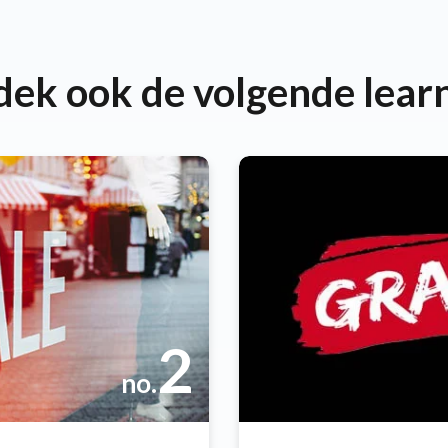
ek ook de volgende lear
2
no.