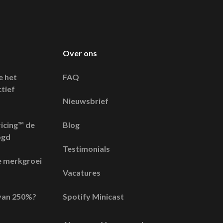
Over ons
e het
FAQ
tief
Nieuwsbrief
icing™ de
Blog
ogd
Testimonials
e merkgroei
Vacatures
l van 250%?
Spotify Minicast