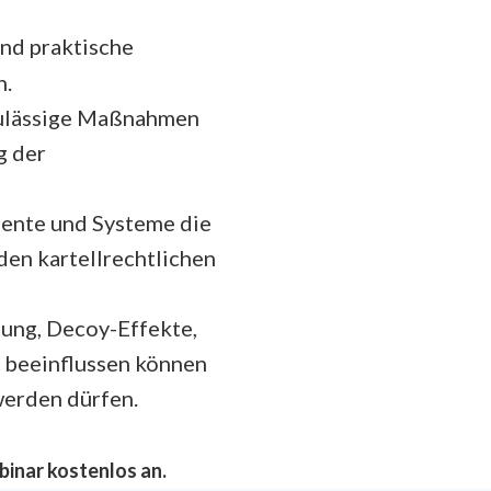
und praktische
n.
Zulässige Maßnahmen
g der
mente und Systeme die
den kartellrechtlichen
tung, Decoy-Effekte,
 beeinflussen können
werden dürfen.
binar kostenlos an.