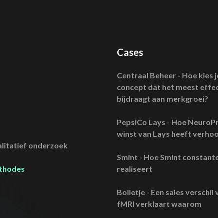
Cases
Centraal Beheer - Hoe kies j
concept dat het meest effec
bijdraagt aan merkgroei?
PepsiCo Lays - Hoe NeuroPr
winst van Lays heeft verho
litatief onderzoek
Smint - Hoe Smint constant
ethodes
realiseert
Bolletje - Een sales verschi
fMRI verklaart waarom