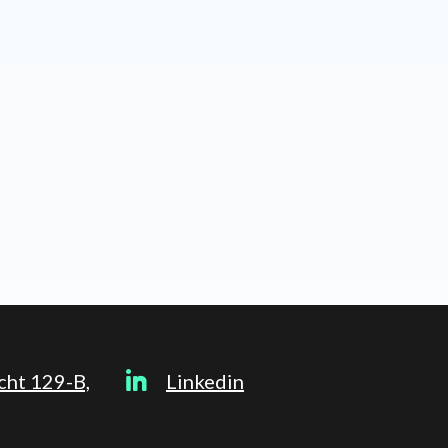
cht 129-B,
Linkedin