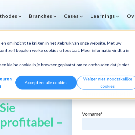
thodes
Branches
Cases
Learnings
Ov
en om inzicht te krijgen in het gebruik van onze website. Met uw
nt zelf bepalen welke cookies u toestaat. Meer informatie vindt u in
 een kleine cookie in je browser geplaatst om te onthouden dat je niet
euren
Weiger niet-noodzakelijke
an:
Accepteer alle cookies
n
cookies
Neuromarketing
Sie
Vorname
*
profitabel –