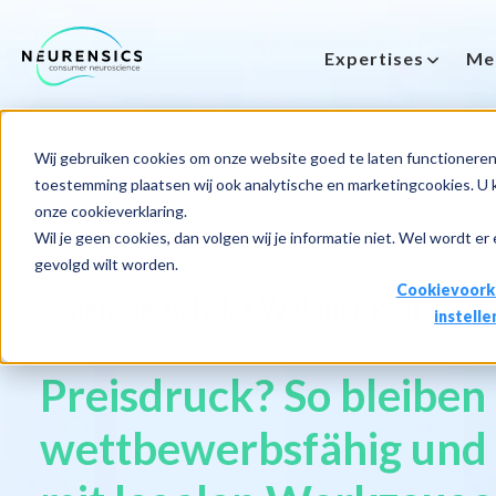
Expertises
Me
-
Webinar
Do 13 aug | 10:00 - 11:00u
Wij gebruiken cookies om onze website goed te laten functioneren 
toestemming plaatsen wij ook analytische en marketingcookies. U ku
onze cookieverklaring.
Wil je geen cookies, dan volgen wij je informatie niet. Wel wordt er
gevolgd wilt worden.
Cookievoork
Sehen Sie sich das Webinar kostenlos 
instelle
Preisdruck? So bleiben 
wettbewerbsfähig und 