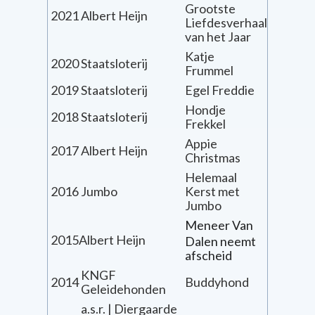
Grootste
2021
Albert Heijn
Liefdesverhaal
van het Jaar
Katje
2020
Staatsloterij
Frummel
2019
Staatsloterij
Egel Freddie
Hondje
2018
Staatsloterij
Frekkel
Appie
2017
Albert Heijn
Christmas
Helemaal
2016
Jumbo
Kerst met
Jumbo
Meneer Van
2015
Albert Heijn
Dalen neemt
afscheid
KNGF
2014
Buddyhond
Geleidehonden
a.s.r. | Diergaarde