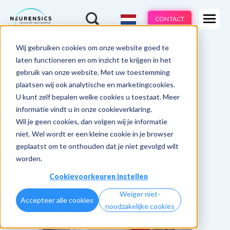
Expertises
CONTACT
Methodes
-
Wij gebruiken cookies om onze website goed te
Webinar
Do 13 aug | 10:00 - 11:00u
Branches
laten functioneren en om inzicht te krijgen in het
gebruik van onze website. Met uw toestemming
Cases
plaatsen wij ook analytische en marketingcookies.
U kunt zelf bepalen welke cookies u toestaat. Meer
Learnings
informatie vindt u in onze cookieverklaring.
Wil je geen cookies, dan volgen wij je informatie
Over ons
niet. Wel wordt er een kleine cookie in je browser
geplaatst om te onthouden dat je niet gevolgd wilt
worden.
Cookievoorkeuren instellen
Weiger niet-
Accepteer alle cookies
noodzakelijke cookies