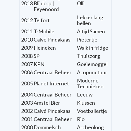
2013
Blijdorp |
Olli
Feyenoord
Lekker lang
2012
Telfort
bellen
2011
T-Mobile
Altijd Samen
2010
Calvé Pindakaas
Pietertje
2009
Heineken
Walk in fridge
2008
SP
Thuiszorg
2007
KPN
Goeiemoggel
2006
Centraal Beheer
Acupunctuur
Moderne
2005
Planet Internet
Technieken
2004
Centraal Beheer
Leeuw
2003
Amstel Bier
Klussen
2002
Calvé Pindakaas
Voetballertje
2001
Centraal Beheer
Rio
2000
Dommelsch
Archeoloog