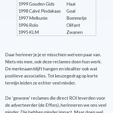
1999
Gouden Gids
Haai
1998
Calvé Pindakaas
Goal
1997
Melkunie
Bommetje
1996
Rolo
Olifant
1995
KLM
Zwanen
Daar herinner je je er misschien wel een paar van.
Niets mis mee, ook deze reclames doen hun werk.
De merknaam blijft hangen en idealiter ook wat
positieve associaties. Tot keuzegedrag op korte
termijn leiden ze echter veel minder.
De ‘gewone’ reclames die direct ROI leverden voor
de adverteerder (de Effies), herinneren we ons veel
minder. Die hebben minder impact. Maar doen wel