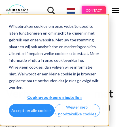
Expertises
CONTACT
Methodes
-
Wij gebruiken cookies om onze website goed te
Webinar
Do 13 aug | 10:00 - 11:00u
Branches
laten functioneren en om inzicht te krijgen in het
gebruik van onze website. Met uw toestemming
Cases
plaatsen wij ook analytische en marketingcookies.
U kunt zelf bepalen welke cookies u toestaat. Meer
Learnings
informatie vindt u in onze cookieverklaring.
Wil je geen cookies, dan volgen wij je informatie
Over ons
niet. Wel wordt er een kleine cookie in je browser
geplaatst om te onthouden dat je niet gevolgd wilt
worden.
Verbeter
reclame
met
Cookievoorkeuren instellen
inzichten uit het brein
Weiger niet-
Accepteer alle cookies
noodzakelijke cookies