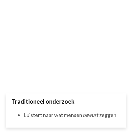
consumentengedrag
Wie gedrag wilt voorspellen moet naar het
onbewuste kijken. Ons gedrag wordt namelijk
grotendeels gestuurd door onbewuste processen.
Niet onze
ratio
, maar onze
emoties
zijn de echte
drijvende kracht achter onze keuzes. Met
neuromarketing krijg je inzicht in deze belangrijke,
onbewuste processen.
Traditioneel onderzoek
Luistert naar wat mensen
bewust
zeggen