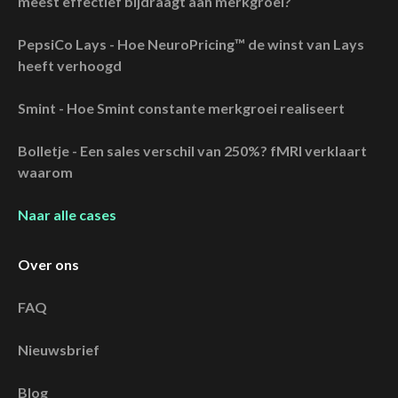
meest effectief bijdraagt aan merkgroei?
PepsiCo Lays - Hoe NeuroPricing™ de winst van Lays
heeft verhoogd
Smint - Hoe Smint constante merkgroei realiseert
Bolletje - Een sales verschil van 250%? fMRI verklaart
waarom
Naar alle cases
Over ons
FAQ
Nieuwsbrief
Blog