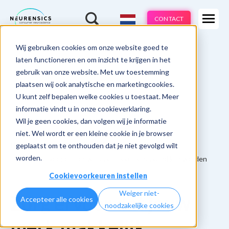
Expertises
CONTACT
Methodes
-
Wij gebruiken cookies om onze website goed te
Webinar
Do 13 aug | 10:00 - 11:00u
Branches
laten functioneren en om inzicht te krijgen in het
gebruik van onze website. Met uw toestemming
Cases
plaatsen wij ook analytische en marketingcookies.
U kunt zelf bepalen welke cookies u toestaat. Meer
Learnings
informatie vindt u in onze cookieverklaring.
Wil je geen cookies, dan volgen wij je informatie
Over ons
niet. Wel wordt er een kleine cookie in je browser
geplaatst om te onthouden dat je niet gevolgd wilt
Home
NeuroBranding Learnings
worden.
10. Zorg ervoor dat jouw merk makkelijk herkend kan worden
Cookievoorkeuren instellen
Weiger niet-
Zorg ervoor dat jouw
Accepteer alle cookies
noodzakelijke cookies
merk makkelijk