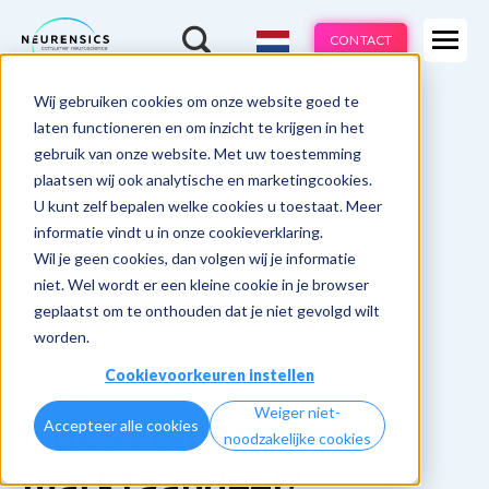
Expertises
CONTACT
Methodes
-
Wij gebruiken cookies om onze website goed te
Webinar
Do 13 aug | 10:00 - 11:00u
Branches
laten functioneren en om inzicht te krijgen in het
gebruik van onze website. Met uw toestemming
Cases
plaatsen wij ook analytische en marketingcookies.
U kunt zelf bepalen welke cookies u toestaat. Meer
Learnings
informatie vindt u in onze cookieverklaring.
Wil je geen cookies, dan volgen wij je informatie
Over ons
niet. Wel wordt er een kleine cookie in je browser
geplaatst om te onthouden dat je niet gevolgd wilt
Home
NeuroBranding Learnings
worden.
11. Hoe vergroot je jouw marktaandeel?
Cookievoorkeuren instellen
Weiger niet-
Hoe vergoot je jouw
Accepteer alle cookies
noodzakelijke cookies
marktaandeel?