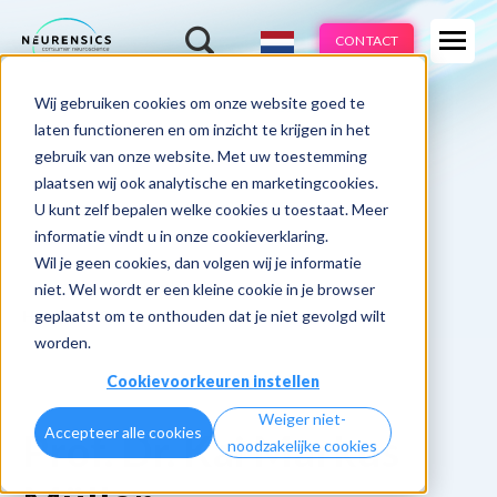
Expertises
CONTACT
Methodes
-
Wij gebruiken cookies om onze website goed te
Webinar
Do 13 aug | 10:00 - 11:00u
Branches
laten functioneren en om inzicht te krijgen in het
gebruik van onze website. Met uw toestemming
Cases
plaatsen wij ook analytische en marketingcookies.
U kunt zelf bepalen welke cookies u toestaat. Meer
Learnings
informatie vindt u in onze cookieverklaring.
Wil je geen cookies, dan volgen wij je informatie
Over ons
niet. Wel wordt er een kleine cookie in je browser
geplaatst om te onthouden dat je niet gevolgd wilt
Home
Over ons
worden.
Cookievoorkeuren instellen
Weiger niet-
Accepteer alle cookies
Prof. Dr. Kai Markus
noodzakelijke cookies